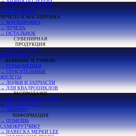
→ ХИМИЯ ПО ДЕРЕВУ
→ СРЕДСТВА ЧИСТКИ
→ ОСТАЛЬНОЕ
ЧУЧЕЛА И МАСКИРОВКА
→ МАСКИРОВКА
→ ЧУЧЕЛА
→ ОСТАЛЬНОЕ
СУВЕНИРНАЯ
ПРОДУКЦИЯ
→ СУВЕНИРНАЯ
ПРОДУКЦИЯ
КЕМПИНГ И ТУРИЗМ
→ ГЕРМОМЕШКИ
→ СПАСАТЕЛЬНЫЕ
ЖИЛЕТЫ
→ ЛОДКИ И ЗАПЧАСТИ
→ ДЛЯ КВАДРОЦИКЛОВ
РАСПРОДАЖИ
→ РАСПРОДАЖА НОЖЕЙ
→
РАСПРОДАЖА
→ АКЦИЯ!!!
ИНФОРМАЦИЯ
→ ПОМОЩЬ
САМОКРУТЧИКУ
→ НАВЕСКА МЕРКИ LEE