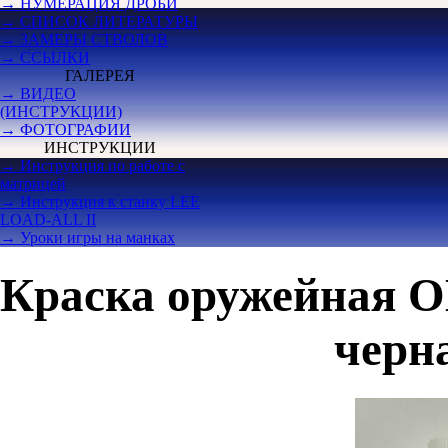
→ НУМЕРАЦИЯ ДРОБИ
→ СПИСОК ЛИТЕРАТУРЫ
→ ЗАМЕРЫ СТВОЛОВ
→ ССЫЛКИ
ГАЛЕРЕЯ
→ ВИДЕО
(ИНСТРУКЦИИ)
→ ФОТОГРАФИИ
ИНСТРУКЦИИ
→ Инструкция по работе с
матрицей
→ Инструкция к станку LEE
LOAD-ALL II
→ Уроки игры на манках
Краска оружейная 
черна