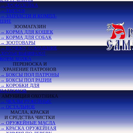
→ ДРОБОЛЕЙКА
→ ТИГЕЛЯ
→ ЗАПЧАСТИ И КОМПЛ-
ЩИЕ
ЗООМАГАЗИН
→ КОРМА ДЛЯ КОШЕК
→ КОРМА ДЛЯ СОБАК
→ ЗООТОВАРЫ
→ ПОЧЕМУ ДОМАШНИЕ
ДРУЗЬЯ ВЫБИРАЮТ
КОРМ ХОЛКА
ПЕРЕНОСКА И
ХРАНЕНИЕ ПАТРОНОВ
→ БОКСЫ ПОД ПАТРОНЫ
→ БОКСЫ ПОД РАЦИИ
→ КОРОБКИ ДЛЯ
ПАТРОНОВ
АМУНИЦИЯ ОХОТНИКА
→ ЧЕХЛЫ РУЖЕЙНЫЕ
→ ОСТАЛЬНОЕ
МАСЛА, КРАСКИ
И СРЕДСТВА ЧИСТКИ
→ ОРУЖЕЙНЫЕ МАСЛА
→ КРАСКА ОРУЖЕЙНАЯ