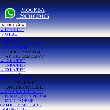
МОСКВА
+79031669166
МЕНЮ САЙТА
→ ГЛАВНАЯ
→ О НАС
→ НОВОСТИ
→ КАК СДЕЛАТЬ ЗАКАЗ
→ КОНТАКТЫ
ИНСТРУМЕНТЫ
"АРТЕЛЬ САМОКРУТ"
→ 12 КАЛИБР
→ 16 КАЛИБР
→ 20 КАЛИБР
→ ДОПОЛН.
ОБОРУДОВАНИЕ
СТАНКИ И
КОМПЛЕКТУЮЩИЕ
→ СТАНКИ И ПРЕССЫ
→ РЕЛОАДИНГ ПРЕССЫ
→ МОЛОТКОВЫЕ
НАБОРЫ И МАТРИЦЫ
ДЛЯ ПРЕССА