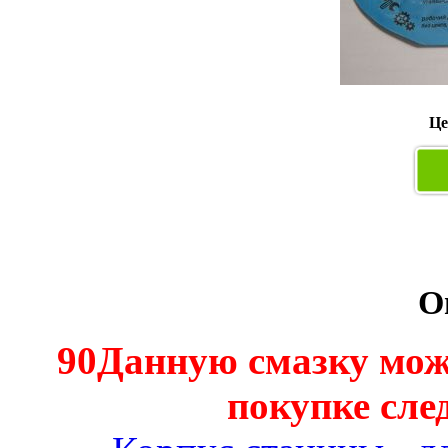
Це
О
90Данную смазку мож
покупке сле