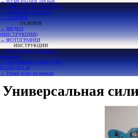
→ НУМЕРАЦИЯ ДРОБИ
→ СПИСОК ЛИТЕРАТУРЫ
→ ЗАМЕРЫ СТВОЛОВ
→ ССЫЛКИ
ГАЛЕРЕЯ
→ ВИДЕО
(ИНСТРУКЦИИ)
→ ФОТОГРАФИИ
ИНСТРУКЦИИ
→ Инструкция по работе с
матрицей
→ Инструкция к станку LEE
LOAD-ALL II
→ Уроки игры на манках
Универсальная силик