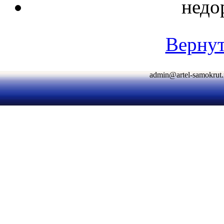
недо
Вернут
admin@artel-samokr