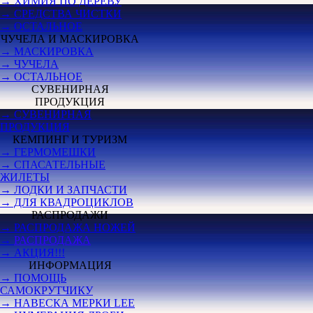
→ ХИМИЯ ПО ДЕРЕВУ
→ СРЕДСТВА ЧИСТКИ
→ ОСТАЛЬНОЕ
ЧУЧЕЛА И МАСКИРОВКА
→ МАСКИРОВКА
→ ЧУЧЕЛА
→ ОСТАЛЬНОЕ
СУВЕНИРНАЯ
ПРОДУКЦИЯ
→ СУВЕНИРНАЯ
ПРОДУКЦИЯ
КЕМПИНГ И ТУРИЗМ
→ ГЕРМОМЕШКИ
→ СПАСАТЕЛЬНЫЕ
ЖИЛЕТЫ
→ ЛОДКИ И ЗАПЧАСТИ
→ ДЛЯ КВАДРОЦИКЛОВ
РАСПРОДАЖИ
→ РАСПРОДАЖА НОЖЕЙ
→
РАСПРОДАЖА
→ АКЦИЯ!!!
ИНФОРМАЦИЯ
→ ПОМОЩЬ
САМОКРУТЧИКУ
→ НАВЕСКА МЕРКИ LEE