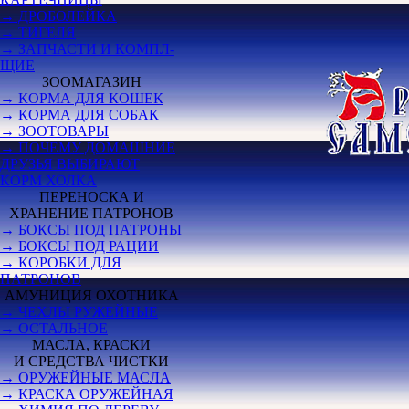
→ ДРОБОЛЕЙКА
→ ТИГЕЛЯ
→ ЗАПЧАСТИ И КОМПЛ-
ЩИЕ
ЗООМАГАЗИН
→ КОРМА ДЛЯ КОШЕК
→ КОРМА ДЛЯ СОБАК
→ ЗООТОВАРЫ
→ ПОЧЕМУ ДОМАШНИЕ
ДРУЗЬЯ ВЫБИРАЮТ
КОРМ ХОЛКА
ПЕРЕНОСКА И
ХРАНЕНИЕ ПАТРОНОВ
→ БОКСЫ ПОД ПАТРОНЫ
→ БОКСЫ ПОД РАЦИИ
→ КОРОБКИ ДЛЯ
ПАТРОНОВ
АМУНИЦИЯ ОХОТНИКА
→ ЧЕХЛЫ РУЖЕЙНЫЕ
→ ОСТАЛЬНОЕ
МАСЛА, КРАСКИ
И СРЕДСТВА ЧИСТКИ
→ ОРУЖЕЙНЫЕ МАСЛА
→ КРАСКА ОРУЖЕЙНАЯ