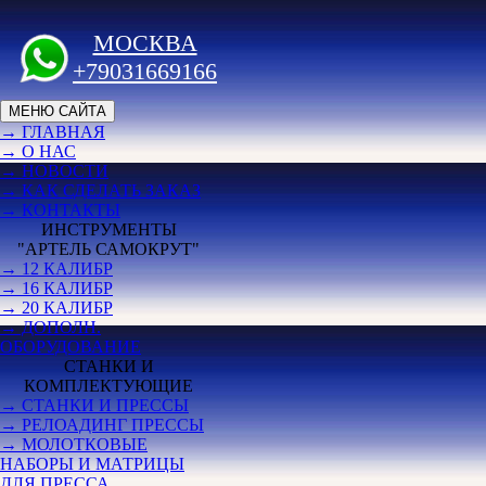
МОСКВА
+79031669166
МЕНЮ САЙТА
→ ГЛАВНАЯ
→ О НАС
→ НОВОСТИ
→ КАК СДЕЛАТЬ ЗАКАЗ
→ КОНТАКТЫ
ИНСТРУМЕНТЫ
"АРТЕЛЬ САМОКРУТ"
→ 12 КАЛИБР
→ 16 КАЛИБР
→ 20 КАЛИБР
→ ДОПОЛН.
ОБОРУДОВАНИЕ
СТАНКИ И
КОМПЛЕКТУЮЩИЕ
→ СТАНКИ И ПРЕССЫ
→ РЕЛОАДИНГ ПРЕССЫ
→ МОЛОТКОВЫЕ
НАБОРЫ И МАТРИЦЫ
ДЛЯ ПРЕССА