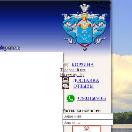
8(903)166-9-166
г. Москва
Ы
КОРЗИНА
Товаров:
0
шт.
На сумму:
0
р
ДОСТАВКА
ОТЗЫВЫ
+79031669166
Рассылка новостей