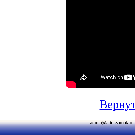
Вернут
admin@artel-samokr