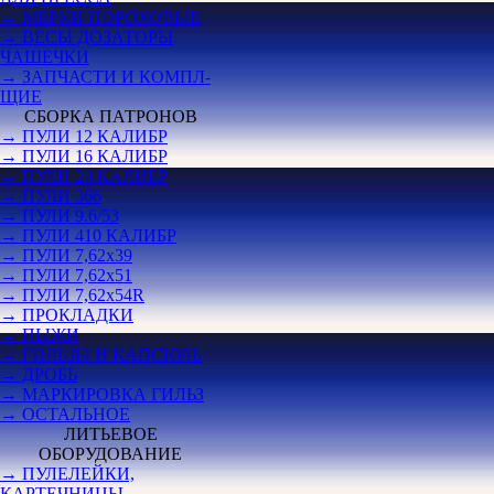
→ МЕРКИ ПОРОХОВЫЕ
→ ВЕСЫ ДОЗАТОРЫ
ЧАШЕЧКИ
→ ЗАПЧАСТИ И КОМПЛ-
ЩИЕ
СБОРКА ПАТРОНОВ
→ ПУЛИ 12 КАЛИБР
→ ПУЛИ 16 КАЛИБР
→ ПУЛИ 20 КАЛИБР
→ ПУЛИ 366
→ ПУЛИ 9.6/53
→ ПУЛИ 410 КАЛИБР
→ ПУЛИ 7,62х39
→ ПУЛИ 7,62х51
→ ПУЛИ 7,62х54R
→ ПРОКЛАДКИ
→ ПЫЖИ
→ ГИЛЬЗЫ И КАПСЮЛЬ
→ ДРОБЬ
→ МАРКИРОВКА ГИЛЬЗ
→ ОСТАЛЬНОЕ
ЛИТЬЕВОЕ
ОБОРУДОВАНИЕ
→ ПУЛЕЛЕЙКИ,
КАРТЕЧНИЦЫ