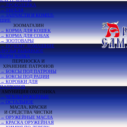
→ ДРОБОЛЕЙКА
→ ТИГЕЛЯ
→ ЗАПЧАСТИ И КОМПЛ-
ЩИЕ
ЗООМАГАЗИН
→ КОРМА ДЛЯ КОШЕК
→ КОРМА ДЛЯ СОБАК
→ ЗООТОВАРЫ
→ ПОЧЕМУ ДОМАШНИЕ
ДРУЗЬЯ ВЫБИРАЮТ
КОРМ ХОЛКА
ПЕРЕНОСКА И
ХРАНЕНИЕ ПАТРОНОВ
→ БОКСЫ ПОД ПАТРОНЫ
→ БОКСЫ ПОД РАЦИИ
→ КОРОБКИ ДЛЯ
ПАТРОНОВ
АМУНИЦИЯ ОХОТНИКА
→ ЧЕХЛЫ РУЖЕЙНЫЕ
→ ОСТАЛЬНОЕ
МАСЛА, КРАСКИ
И СРЕДСТВА ЧИСТКИ
→ ОРУЖЕЙНЫЕ МАСЛА
→ КРАСКА ОРУЖЕЙНАЯ