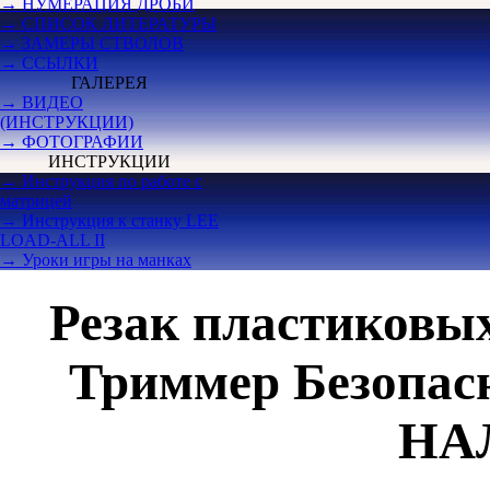
→ НУМЕРАЦИЯ ДРОБИ
→ СПИСОК ЛИТЕРАТУРЫ
→ ЗАМЕРЫ СТВОЛОВ
→ ССЫЛКИ
ГАЛЕРЕЯ
→ ВИДЕО
(ИНСТРУКЦИИ)
→ ФОТОГРАФИИ
ИНСТРУКЦИИ
→ Инструкция по работе с
матрицей
→ Инструкция к станку LEE
LOAD-ALL II
→ Уроки игры на манках
Резак пластиковых
Триммер Безопас
НА