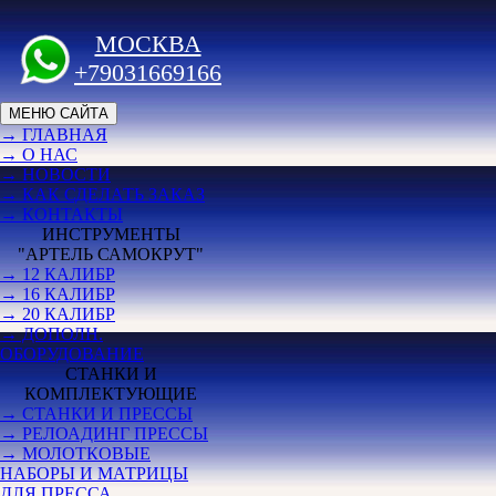
МОСКВА
+79031669166
МЕНЮ САЙТА
→ ГЛАВНАЯ
→ О НАС
→ НОВОСТИ
→ КАК СДЕЛАТЬ ЗАКАЗ
→ КОНТАКТЫ
ИНСТРУМЕНТЫ
"АРТЕЛЬ САМОКРУТ"
→ 12 КАЛИБР
→ 16 КАЛИБР
→ 20 КАЛИБР
→ ДОПОЛН.
ОБОРУДОВАНИЕ
СТАНКИ И
КОМПЛЕКТУЮЩИЕ
→ СТАНКИ И ПРЕССЫ
→ РЕЛОАДИНГ ПРЕССЫ
→ МОЛОТКОВЫЕ
НАБОРЫ И МАТРИЦЫ
ДЛЯ ПРЕССА