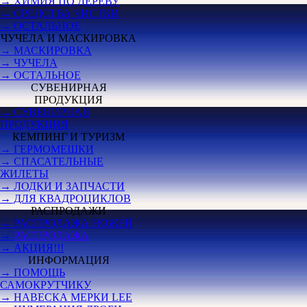
→ ХИМИЯ ПО ДЕРЕВУ
→ СРЕДСТВА ЧИСТКИ
→ ОСТАЛЬНОЕ
ЧУЧЕЛА И МАСКИРОВКА
→ МАСКИРОВКА
→ ЧУЧЕЛА
→ ОСТАЛЬНОЕ
СУВЕНИРНАЯ
ПРОДУКЦИЯ
→ СУВЕНИРНАЯ
ПРОДУКЦИЯ
КЕМПИНГ И ТУРИЗМ
→ ГЕРМОМЕШКИ
→ СПАСАТЕЛЬНЫЕ
ЖИЛЕТЫ
→ ЛОДКИ И ЗАПЧАСТИ
→ ДЛЯ КВАДРОЦИКЛОВ
РАСПРОДАЖИ
→ РАСПРОДАЖА НОЖЕЙ
→
РАСПРОДАЖА
→ АКЦИЯ!!!
ИНФОРМАЦИЯ
→ ПОМОЩЬ
САМОКРУТЧИКУ
→ НАВЕСКА МЕРКИ LEE