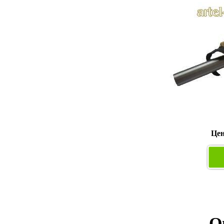
Цен
О