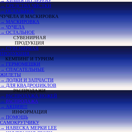
→ ХИМИЯ ПО ДЕРЕВУ
→ СРЕДСТВА ЧИСТКИ
→ ОСТАЛЬНОЕ
ЧУЧЕЛА И МАСКИРОВКА
→ МАСКИРОВКА
→ ЧУЧЕЛА
→ ОСТАЛЬНОЕ
СУВЕНИРНАЯ
ПРОДУКЦИЯ
→ СУВЕНИРНАЯ
ПРОДУКЦИЯ
КЕМПИНГ И ТУРИЗМ
→ ГЕРМОМЕШКИ
→ СПАСАТЕЛЬНЫЕ
ЖИЛЕТЫ
→ ЛОДКИ И ЗАПЧАСТИ
→ ДЛЯ КВАДРОЦИКЛОВ
РАСПРОДАЖИ
→ РАСПРОДАЖА НОЖЕЙ
→
РАСПРОДАЖА
→ АКЦИЯ!!!
ИНФОРМАЦИЯ
→ ПОМОЩЬ
САМОКРУТЧИКУ
→ НАВЕСКА МЕРКИ LEE