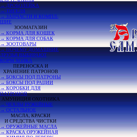
→ ДРОБОЛЕЙКА
→ ТИГЕЛЯ
→ ЗАПЧАСТИ И КОМПЛ-
ЩИЕ
ЗООМАГАЗИН
→ КОРМА ДЛЯ КОШЕК
→ КОРМА ДЛЯ СОБАК
→ ЗООТОВАРЫ
→ ПОЧЕМУ ДОМАШНИЕ
ДРУЗЬЯ ВЫБИРАЮТ
КОРМ ХОЛКА
ПЕРЕНОСКА И
ХРАНЕНИЕ ПАТРОНОВ
→ БОКСЫ ПОД ПАТРОНЫ
→ БОКСЫ ПОД РАЦИИ
→ КОРОБКИ ДЛЯ
ПАТРОНОВ
АМУНИЦИЯ ОХОТНИКА
→ ЧЕХЛЫ РУЖЕЙНЫЕ
→ ОСТАЛЬНОЕ
МАСЛА, КРАСКИ
И СРЕДСТВА ЧИСТКИ
→ ОРУЖЕЙНЫЕ МАСЛА
→ КРАСКА ОРУЖЕЙНАЯ