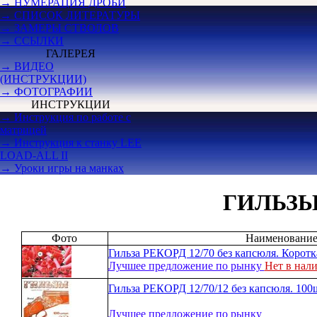
→ НУМЕРАЦИЯ ДРОБИ
→ СПИСОК ЛИТЕРАТУРЫ
→ ЗАМЕРЫ СТВОЛОВ
→ ССЫЛКИ
ГАЛЕРЕЯ
→ ВИДЕО
(ИНСТРУКЦИИ)
→ ФОТОГРАФИИ
ИНСТРУКЦИИ
→ Инструкция по работе с
матрицей
→ Инструкция к станку LEE
LOAD-ALL II
→ Уроки игры на манках
ГИЛЬЗЫ
Фото
Наименовани
Гильза РЕКОРД 12/70 без капсюля. Коротк
Лучшее предложение по рынку
Нет в нал
Гильза РЕКОРД 12/70/12 без капсюля. 100
Лучшее предложение по рынку