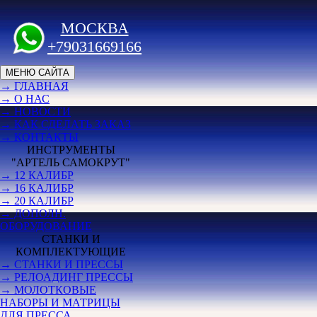
МОСКВА
+79031669166
МЕНЮ САЙТА
→ ГЛАВНАЯ
→ О НАС
→ НОВОСТИ
→ КАК СДЕЛАТЬ ЗАКАЗ
→ КОНТАКТЫ
ИНСТРУМЕНТЫ
"АРТЕЛЬ САМОКРУТ"
→ 12 КАЛИБР
→ 16 КАЛИБР
→ 20 КАЛИБР
→ ДОПОЛН.
ОБОРУДОВАНИЕ
СТАНКИ И
КОМПЛЕКТУЮЩИЕ
→ СТАНКИ И ПРЕССЫ
→ РЕЛОАДИНГ ПРЕССЫ
→ МОЛОТКОВЫЕ
НАБОРЫ И МАТРИЦЫ
ДЛЯ ПРЕССА