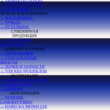
→ ХИМИЯ ПО ДЕРЕВУ
→ СРЕДСТВА ЧИСТКИ
→ ОСТАЛЬНОЕ
ЧУЧЕЛА И МАСКИРОВКА
→ МАСКИРОВКА
→ ЧУЧЕЛА
→ ОСТАЛЬНОЕ
СУВЕНИРНАЯ
ПРОДУКЦИЯ
→ СУВЕНИРНАЯ
ПРОДУКЦИЯ
КЕМПИНГ И ТУРИЗМ
→ ГЕРМОМЕШКИ
→ СПАСАТЕЛЬНЫЕ
ЖИЛЕТЫ
→ ЛОДКИ И ЗАПЧАСТИ
→ ДЛЯ КВАДРОЦИКЛОВ
РАСПРОДАЖИ
→ РАСПРОДАЖА НОЖЕЙ
→
РАСПРОДАЖА
→ АКЦИЯ!!!
ИНФОРМАЦИЯ
→ ПОМОЩЬ
САМОКРУТЧИКУ
→ НАВЕСКА МЕРКИ LEE