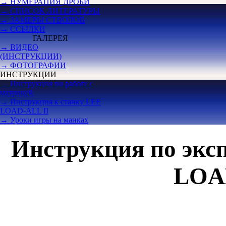
→ НУМЕРАЦИЯ ДРОБИ
→ СПИСОК ЛИТЕРАТУРЫ
→ ЗАМЕРЫ СТВОЛОВ
→ ССЫЛКИ
ГАЛЕРЕЯ
→ ВИДЕО
(ИНСТРУКЦИИ)
→ ФОТОГРАФИИ
ИНСТРУКЦИИ
→ Инструкция по работе с
матрицей
→ Инструкция к станку LEE
LOAD-ALL II
→ Уроки игры на манках
Инструкция по экс
LOA