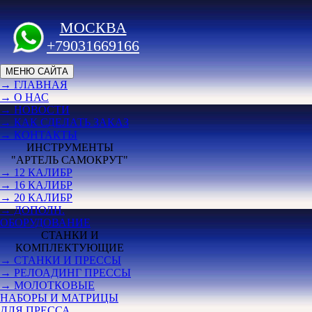
МОСКВА
+79031669166
МЕНЮ САЙТА
→ ГЛАВНАЯ
→ О НАС
→ НОВОСТИ
→ КАК СДЕЛАТЬ ЗАКАЗ
→ КОНТАКТЫ
ИНСТРУМЕНТЫ
"АРТЕЛЬ САМОКРУТ"
→ 12 КАЛИБР
→ 16 КАЛИБР
→ 20 КАЛИБР
→ ДОПОЛН.
ОБОРУДОВАНИЕ
СТАНКИ И
КОМПЛЕКТУЮЩИЕ
→ СТАНКИ И ПРЕССЫ
→ РЕЛОАДИНГ ПРЕССЫ
→ МОЛОТКОВЫЕ
НАБОРЫ И МАТРИЦЫ
ДЛЯ ПРЕССА