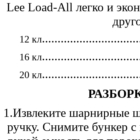
Lee Load-All легко и эк
друг
...............................
12 кл
...............................
16 кл
...............................
20 кл
РАЗБОР
1.Извлеките шарнирные 
ручку. Снимите бункер с