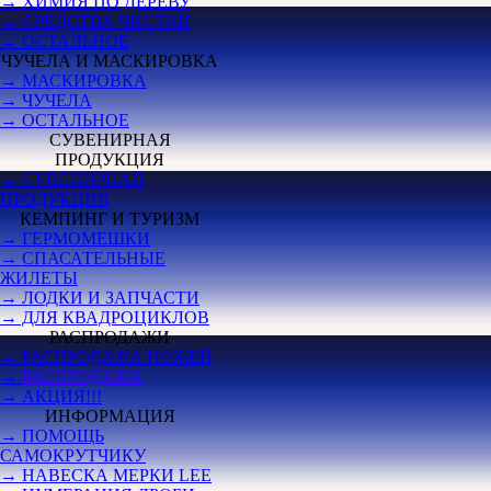
→ ХИМИЯ ПО ДЕРЕВУ
→ СРЕДСТВА ЧИСТКИ
→ ОСТАЛЬНОЕ
ЧУЧЕЛА И МАСКИРОВКА
→ МАСКИРОВКА
→ ЧУЧЕЛА
→ ОСТАЛЬНОЕ
СУВЕНИРНАЯ
ПРОДУКЦИЯ
→ СУВЕНИРНАЯ
ПРОДУКЦИЯ
КЕМПИНГ И ТУРИЗМ
→ ГЕРМОМЕШКИ
→ СПАСАТЕЛЬНЫЕ
ЖИЛЕТЫ
→ ЛОДКИ И ЗАПЧАСТИ
→ ДЛЯ КВАДРОЦИКЛОВ
РАСПРОДАЖИ
→ РАСПРОДАЖА НОЖЕЙ
→
РАСПРОДАЖА
→ АКЦИЯ!!!
ИНФОРМАЦИЯ
→ ПОМОЩЬ
САМОКРУТЧИКУ
→ НАВЕСКА МЕРКИ LEE