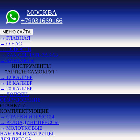
МОСКВА
+79031669166
МЕНЮ САЙТА
→ ГЛАВНАЯ
→ О НАС
→ НОВОСТИ
→ КАК СДЕЛАТЬ ЗАКАЗ
→ КОНТАКТЫ
ИНСТРУМЕНТЫ
"АРТЕЛЬ САМОКРУТ"
→ 12 КАЛИБР
→ 16 КАЛИБР
→ 20 КАЛИБР
→ ДОПОЛН.
ОБОРУДОВАНИЕ
СТАНКИ И
КОМПЛЕКТУЮЩИЕ
→ СТАНКИ И ПРЕССЫ
→ РЕЛОАДИНГ ПРЕССЫ
→ МОЛОТКОВЫЕ
НАБОРЫ И МАТРИЦЫ
ДЛЯ ПРЕССА