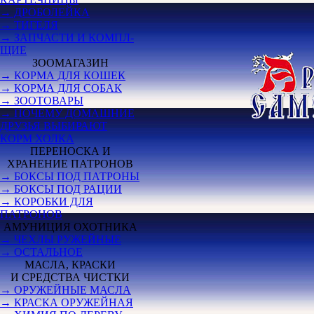
→ ДРОБОЛЕЙКА
→ ТИГЕЛЯ
→ ЗАПЧАСТИ И КОМПЛ-
ЩИЕ
ЗООМАГАЗИН
→ КОРМА ДЛЯ КОШЕК
→ КОРМА ДЛЯ СОБАК
→ ЗООТОВАРЫ
→ ПОЧЕМУ ДОМАШНИЕ
ДРУЗЬЯ ВЫБИРАЮТ
КОРМ ХОЛКА
ПЕРЕНОСКА И
ХРАНЕНИЕ ПАТРОНОВ
→ БОКСЫ ПОД ПАТРОНЫ
→ БОКСЫ ПОД РАЦИИ
→ КОРОБКИ ДЛЯ
ПАТРОНОВ
АМУНИЦИЯ ОХОТНИКА
→ ЧЕХЛЫ РУЖЕЙНЫЕ
→ ОСТАЛЬНОЕ
МАСЛА, КРАСКИ
И СРЕДСТВА ЧИСТКИ
→ ОРУЖЕЙНЫЕ МАСЛА
→ КРАСКА ОРУЖЕЙНАЯ