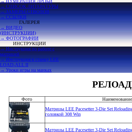
→ НУМЕРАЦИЯ ДРОБИ
→ СПИСОК ЛИТЕРАТУРЫ
→ ЗАМЕРЫ СТВОЛОВ
→ ССЫЛКИ
ГАЛЕРЕЯ
→ ВИДЕО
(ИНСТРУКЦИИ)
→ ФОТОГРАФИИ
ИНСТРУКЦИИ
→ Инструкция по работе с
матрицей
→ Инструкция к станку LEE
LOAD-ALL II
→ Уроки игры на манках
РЕЛОАД
Фото
Наименовани
Матрицы LEE Pacesetter 3-Die Set Reloadi
головкой 308 Win
Матрицы LEE Pacesetter 3-Die Set Reloadi