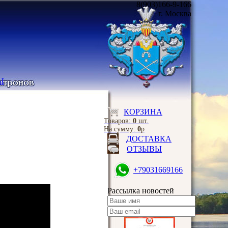
8(903)166-9-166
г. Москва
Ы
КОРЗИНА
Товаров:
0
шт.
На сумму:
0
р
ДОСТАВКА
ОТЗЫВЫ
+79031669166
Рассылка новостей