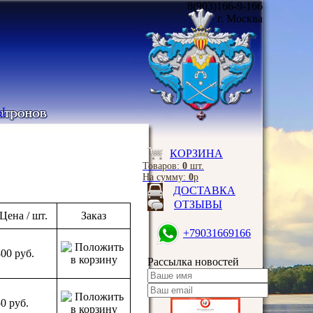
8(903)166-9-166
г. Москва
Ы
КОРЗИНА
Товаров:
0
шт.
На сумму:
0
р
ДОСТАВКА
ОТЗЫВЫ
Цена / шт.
Заказ
+79031669166
800
руб.
Рассылка новостей
50
руб.