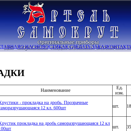
ГЛАВНАЯ
О НАС
НОВОСТИ
КАК СДЕЛАТЬ ЗАКАЗ
КОНТАКТ
АДКИ
Ед.
Наименование
изм.
Хрустики - прокладка на дробь. Прозрачные
шт.
1
саморазрушающаяся 12 кл. 600шт
Хрустик прокладка на дробь саморазрушающаяся 12 кл
шт.
3
100шт