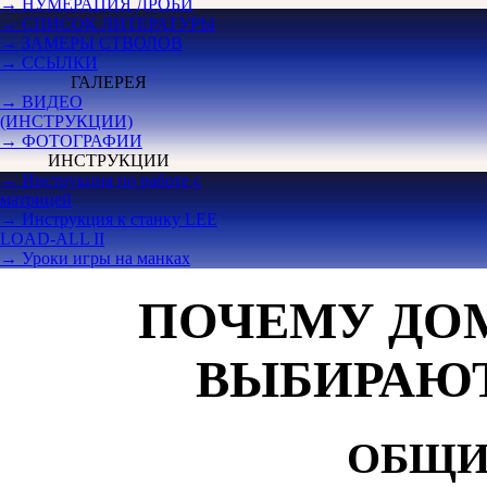
→ НУМЕРАЦИЯ ДРОБИ
→ СПИСОК ЛИТЕРАТУРЫ
→ ЗАМЕРЫ СТВОЛОВ
→ ССЫЛКИ
ГАЛЕРЕЯ
→ ВИДЕО
(ИНСТРУКЦИИ)
→ ФОТОГРАФИИ
ИНСТРУКЦИИ
→ Инструкция по работе с
матрицей
→ Инструкция к станку LEE
LOAD-ALL II
→ Уроки игры на манках
ПОЧЕМУ ДО
ВЫБИРАЮТ
О
БЩИ