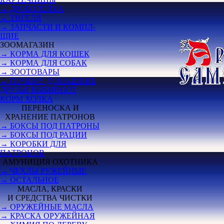
→ ДРОБОЛЕЙКА
→ ТИГЕЛЯ
→ ЗАПЧАСТИ И КОМПЛ-
ЩИЕ
ЗООМАГАЗИН
→ КОРМА ДЛЯ КОШЕК
→ КОРМА ДЛЯ СОБАК
→ ЗООТОВАРЫ
→ ПОЧЕМУ ДОМАШНИЕ
ДРУЗЬЯ ВЫБИРАЮТ
КОРМ ХОЛКА
ПЕРЕНОСКА И
ХРАНЕНИЕ ПАТРОНОВ
→ БОКСЫ ПОД ПАТРОНЫ
→ БОКСЫ ПОД РАЦИИ
→ КОРОБКИ ДЛЯ
ПАТРОНОВ
АМУНИЦИЯ ОХОТНИКА
→ ЧЕХЛЫ РУЖЕЙНЫЕ
→ ОСТАЛЬНОЕ
МАСЛА, КРАСКИ
И СРЕДСТВА ЧИСТКИ
→ ОРУЖЕЙНЫЕ МАСЛА
→ КРАСКА ОРУЖЕЙНАЯ