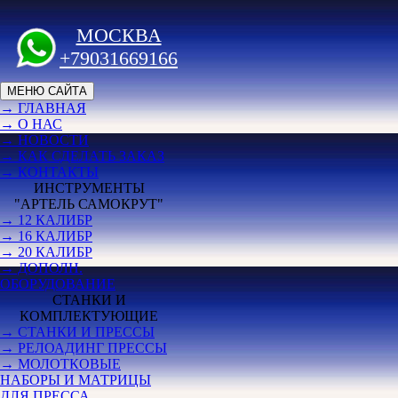
МОСКВА
+79031669166
МЕНЮ САЙТА
→ ГЛАВНАЯ
→ О НАС
→ НОВОСТИ
→ КАК СДЕЛАТЬ ЗАКАЗ
→ КОНТАКТЫ
ИНСТРУМЕНТЫ
"АРТЕЛЬ САМОКРУТ"
→ 12 КАЛИБР
→ 16 КАЛИБР
→ 20 КАЛИБР
→ ДОПОЛН.
ОБОРУДОВАНИЕ
СТАНКИ И
КОМПЛЕКТУЮЩИЕ
→ СТАНКИ И ПРЕССЫ
→ РЕЛОАДИНГ ПРЕССЫ
→ МОЛОТКОВЫЕ
НАБОРЫ И МАТРИЦЫ
ДЛЯ ПРЕССА