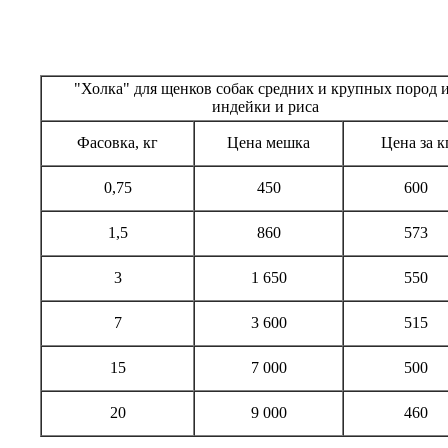
"Холка" для щенков собак средних и крупных пород 
индейки и риса
Фасовка, кг
Цена мешка
Цена за к
0,75
450
600
1,5
860
573
3
1 650
550
7
3 600
515
15
7 000
500
20
9 000
460