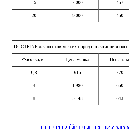
15
7 000
467
20
9 000
460
DOCTRINE для щенков мелких пород с телятиной и оле
Фасовка, кг
Цена мешка
Цена за к
0,8
616
770
3
1 980
660
8
5 148
643