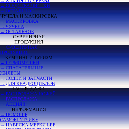
→ ХИМИЯ ПО ДЕРЕВУ
→ СРЕДСТВА ЧИСТКИ
→ ОСТАЛЬНОЕ
ЧУЧЕЛА И МАСКИРОВКА
→ МАСКИРОВКА
→ ЧУЧЕЛА
→ ОСТАЛЬНОЕ
СУВЕНИРНАЯ
ПРОДУКЦИЯ
→ СУВЕНИРНАЯ
ПРОДУКЦИЯ
КЕМПИНГ И ТУРИЗМ
→ ГЕРМОМЕШКИ
→ СПАСАТЕЛЬНЫЕ
ЖИЛЕТЫ
→ ЛОДКИ И ЗАПЧАСТИ
→ ДЛЯ КВАДРОЦИКЛОВ
РАСПРОДАЖИ
→ РАСПРОДАЖА НОЖЕЙ
→
РАСПРОДАЖА
→ АКЦИЯ!!!
ИНФОРМАЦИЯ
→ ПОМОЩЬ
САМОКРУТЧИКУ
→ НАВЕСКА МЕРКИ LEE