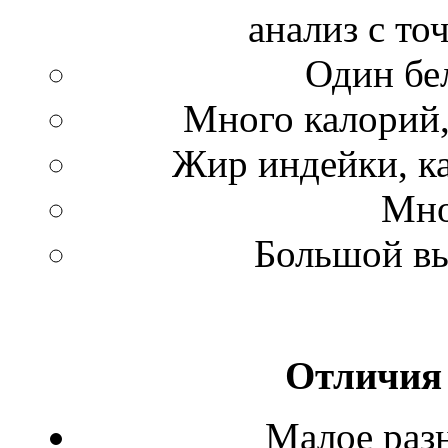
анализ с то
Один бе
Много калорий,
Жир индейки, ка
Мно
Большой вы
Отличия
Малое раз